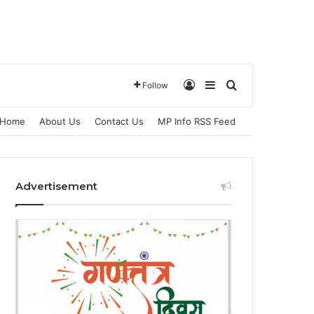
Log In
Sidebar
Search for
Follow
Home
About Us
Contact Us
MP Info RSS Feed
Advertisement