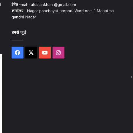
े
ईमेल -
mahirahasankhan @gmail.com
कार्यालय -
Nagar panchayat parpodi Ward no.- 1 Mahatma
gandhi Nagar
हमसे जुड़े
Facebook
X
YouTube
Instagram
«