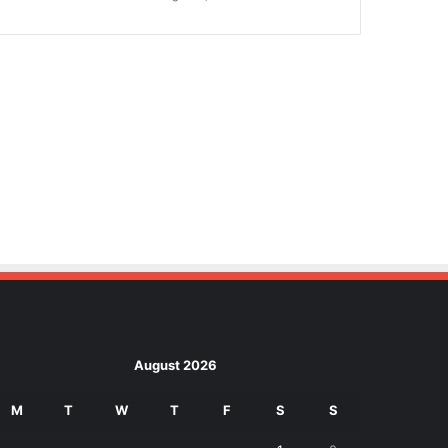
August 2026
M
T
W
T
F
S
S