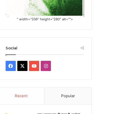
" width="336" height="280" alt="">
Social
Facebook
X
YouTube
Instagram
Recent
Popular