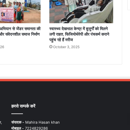
अभियान से जेंडर समानता की
स्वास्थ्य देखभाल केन्द्र में बुजुर्गों को मिलने
और संवेदनशील समाज निर्माण
लगी राहत, फिजियोथेरेपी और पंचकर्म कराने
पहुंच रहे हैं मरीज
026
October 3, 2025
हमसे सम्पर्क करें
न,
संपादक -
Mahira Hasan khan
मोबाइल -
7224829286