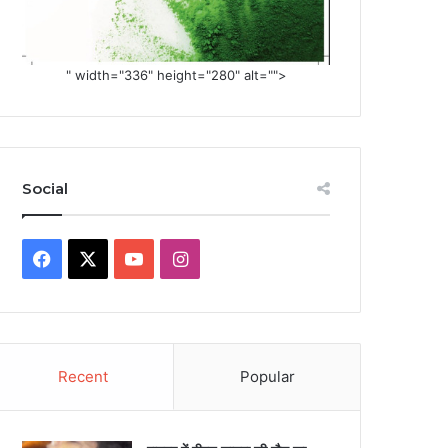
" width="336" height="280" alt="">
Social
Facebook
X
YouTube
Instagram
Recent
Popular