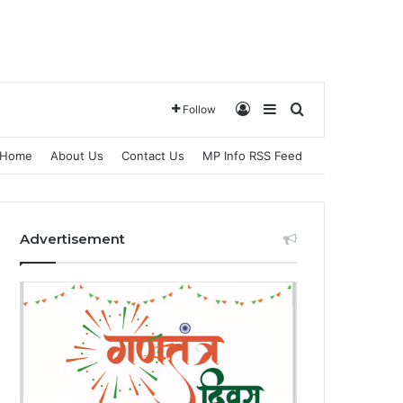
Log In
Sidebar
Search for
Follow
Home
About Us
Contact Us
MP Info RSS Feed
Advertisement