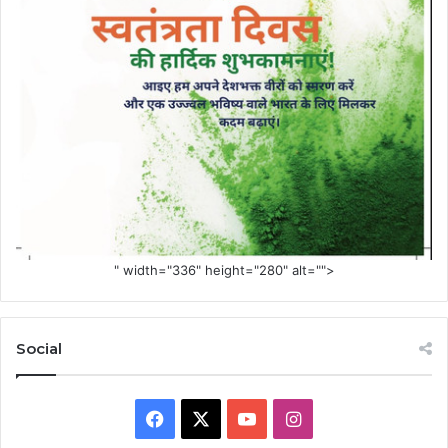
" width="336" height="280" alt="">
Social
Facebook
X
YouTube
Instagram