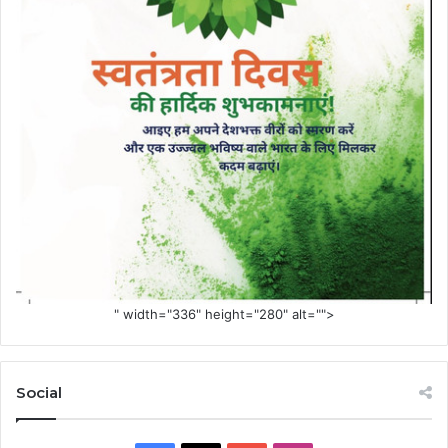
" width="336" height="280" alt="">
Social