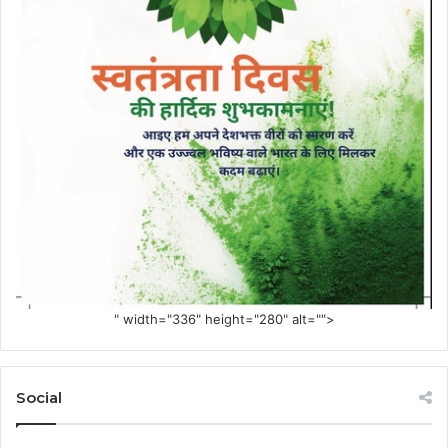
" width="336" height="280" alt="">
Social