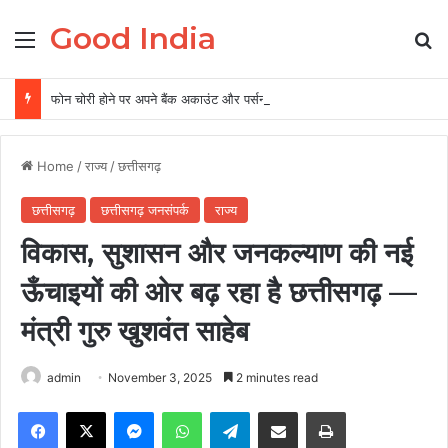
Good India
Menu
Se
फोन चोरी होने पर अपने बैंक अकाउंट और पर्सनल डेटा को ऐसे रखें सुरक्षित, 5 पॉइंट में समझें पूरी बातें
Home
/
राज्य
/
छत्तीसगढ़
छत्तीसगढ़
छत्तीसगढ़ जनसंपर्क
राज्य
विकास, सुशासन और जनकल्याण की नई
ऊँचाइयों की ओर बढ़ रहा है छत्तीसगढ़ —
मंत्री गुरु खुशवंत साहेब
admin
November 3, 2025
2 minutes read
Facebook
X
Messenger
WhatsApp
Telegram
Share via Email
Print