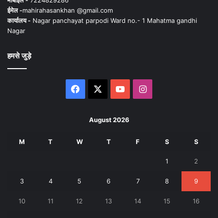
ईमेल -
mahirahasankhan @gmail.com
कार्यालय -
Nagar panchayat parpodi Ward no.- 1 Mahatma gandhi
Nagar
हमसे जुड़े
Facebook
X
YouTube
Instagram
August 2026
M
T
W
T
F
S
S
1
2
3
4
5
6
7
8
9
10
11
12
13
14
15
16