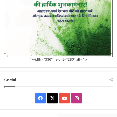
" width="336" height="280" alt="">
Social
Facebook
X
YouTube
Instagram