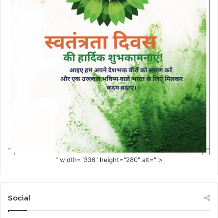
" width="336" height="280" alt="">
Social