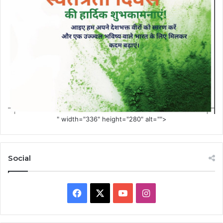
" width="336" height="280" alt="">
Social
Facebook
X
YouTube
Instagram