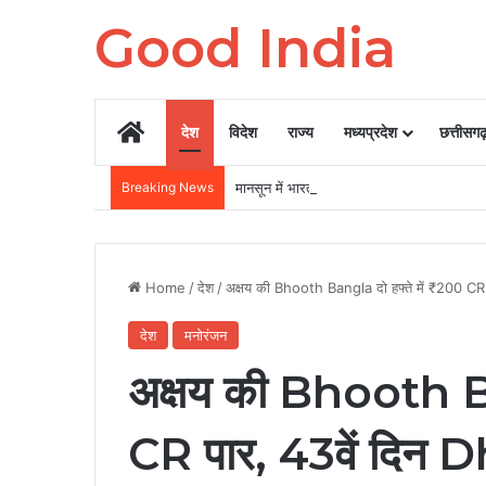
Good India
Home
देश
विदेश
राज्य
मध्यप्रदेश
छत्तीसग
Breaking News
मानसून में भारत के इन 3 गांवों में घूमने का बना ल
Home
/
देश
/
अक्षय की Bhooth Bangla दो हफ्ते में ₹200 CR
देश
मनोरंजन
अक्षय की Bhooth Ban
CR पार, 43वें दिन