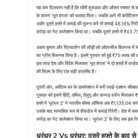
यह कम दिलचस्‍प नहीं है कि धीमी शुरुआत और औसत रफ्तार से कमाई
के कारण ‘भूत बंगला’ को फायदा मिला। जबकि आगे भी कंपीटिशन क
अज्ञैर दूसरे हफ्ते में कमाई की तुलना करें तो कमाई 48.16% गिरी 
करोड़ का नेट कलेक्‍शन किया था। जबकि दूसरे हफ्ते में ₹43.7
अक्षय कुमार और प्रियदर्शन की जोड़ी को ओवरसीज बिजनस में भी ठी
का ग्रॉस बिजनस किया है। इसमें गुरुवार को हुई ₹75 लाख की क
इस तरह देश और विदेश मिलाकर ‘भूत बंगला’ ने दो हफ्तों में वर
की फिल्‍म के लिए एक बड़ी उपलब्‍धि है।
दूसरी ओर, आदित्‍य धर के डायरेक्‍शन में बनी स्‍पाई-एक्‍शन सीक्‍
गुरुवार को इसने हिंदी, तमिल, तेलुगू और कन्‍नड़ वर्जन मिला
हफ्ते में ‘धुरंधर 2’ ने भारतीय बॉक्‍स ऑफिस अब ₹1,135.04 करोड
उसके बाद स्‍वभाविक रूप से वीकडेज में कमाई गिरेगी। देश में स
करोड़ का नेट कलेक्‍शन किया था। ‘धुरंधर 2’ के लिए अब इस रिक
धुरंधर 2 Vs धुरंधर: दूसरे हफ्ते के बाद से