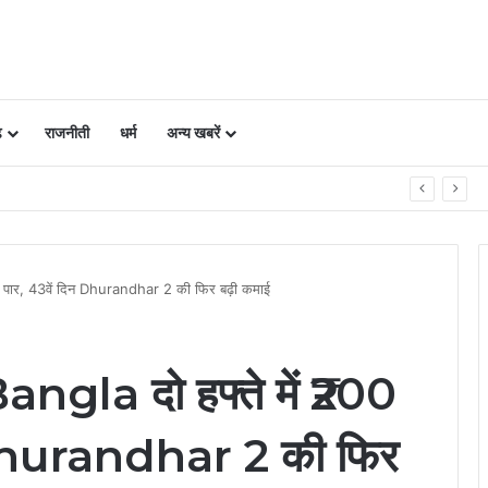
ढ़
राजनीती
धर्म
अन्य खबरें
ें प्‍लान, नजारा द‍िखता है एकदम अलग
 पार, 43वें दिन Dhurandhar 2 की फिर बढ़ी कमाई
gla दो हफ्ते में ₹200
 Dhurandhar 2 की फिर