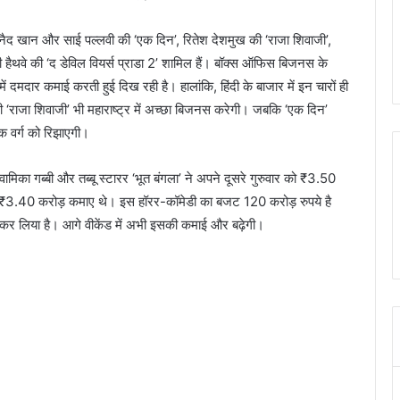
 जुनैद खान और साई पल्‍लवी की ‘एक दिन’, रितेश देशमुख की ‘राजा श‍िवाजी’,
ी हैथवे की ‘द डेविल वियर्स प्राडा 2’ शामिल हैं। बॉक्‍स ऑफिस बिजनस के
में दमदार कमाई करती हुई दिख रही है। हालांकि, हिंदी के बाजार में इन चारों ही
बनी ‘राजा श‍िवाजी’ भी महाराष्‍ट्र में अच्‍छा बिजनस करेगी। जबकि ‘एक दिन’
शक वर्ग को रिझाएगी।
का गब्‍बी और तब्‍बू स्‍टारर ‘भूत बंगला’ ने अपने दूसरे गुरुवार को ₹3.50
े ₹3.40 करोड़ कमाए थे। इस हॉरर-कॉमेडी का बजट 120 करोड़ रुपये है
न कर लिया है। आगे वीकेंड में अभी इसकी कमाई और बढ़ेगी।