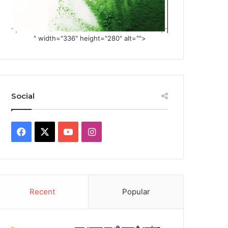
" width="336" height="280" alt="">
Social
Facebook
X
YouTube
Instagram
Recent
Popular