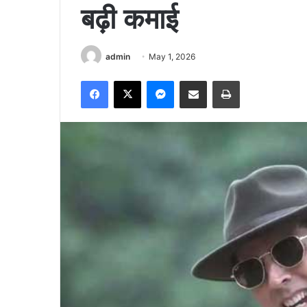
बढ़ी कमाई
admin
May 1, 2026
Facebook
X
Messenger
Share via Email
Print