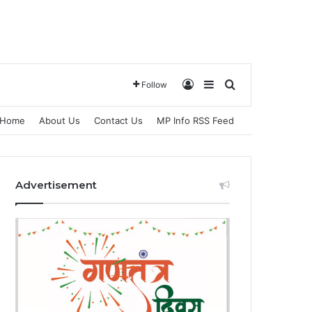
Log In
Sidebar
Search for
Follow
Home
About Us
Contact Us
MP Info RSS Feed
Advertisement