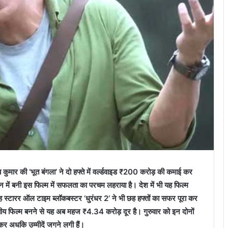
कुमार की ‘भूत बंगला’ ने दो हफ्ते में वर्ल्‍डवाइड ₹200 करोड़ की कमाई कर
शन में बनी इस फिल्‍म में सफलता का परचम लहराया है। देश में भी यह फिल्‍म
‍टारर ऑल टाइम ब्‍लॉकबस्‍टर ‘धुरंधर 2’ ने भी छह हफ्तों का सफर पूरा कर
ीय फिल्‍म बनने से यह अब महज ₹4.34 करोड़ दूर है। गुरुवार को इन दोनों
लेकर अधकि उम्‍मीदें जगने लगी हैं।