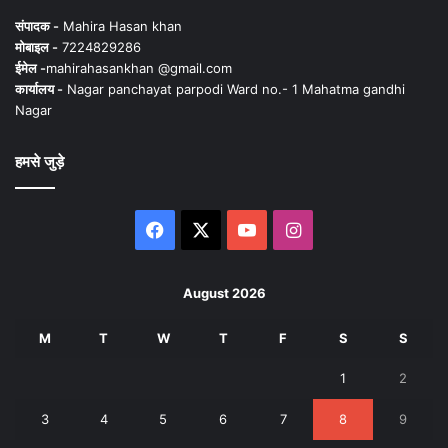
संपादक -
Mahira Hasan khan
मोबाइल -
7224829286
ईमेल -
mahirahasankhan @gmail.com
कार्यालय -
Nagar panchayat parpodi Ward no.- 1 Mahatma gandhi
Nagar
हमसे जुड़े
Facebook
X
YouTube
Instagram
August 2026
M
T
W
T
F
S
S
1
2
3
4
5
6
7
8
9