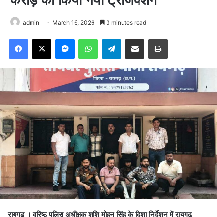
करोड़ का किया गया ट्रांजेक्शन
admin
March 16, 2026
3 minutes read
Facebook
X
Messenger
WhatsApp
Telegram
Share via Email
Print
रायगढ़ । वरिष्ठ पुलिस अधीक्षक शशि मोहन सिंह के दिशा निर्देशन में रायगढ़