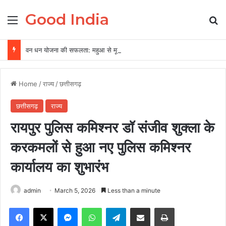
Good India
Menu
Se
वन धन योजना की सफलता: महुआ से मूल्यवर्धित उत्पाद बनाकर आत्मनिर्भर बनीं महिलाएं
Home
/
राज्य
/
छत्तीसगढ़
छत्तीसगढ़
राज्य
रायपुर पुलिस कमिश्नर डॉ संजीव शुक्ला के
करकमलों से हुआ नए पुलिस कमिश्नर
कार्यालय का शुभारंभ
admin
March 5, 2026
Less than a minute
Facebook
X
Messenger
WhatsApp
Telegram
Share via Email
Print