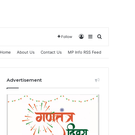
Log In
Sidebar
Search for
Follow
Home
About Us
Contact Us
MP Info RSS Feed
Advertisement