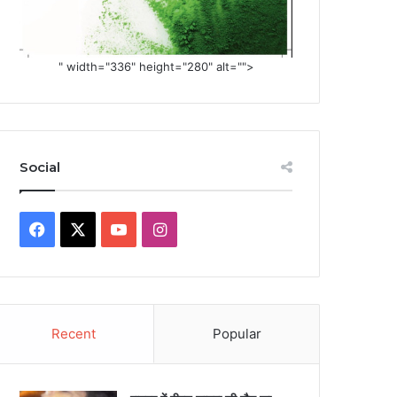
" width="336" height="280" alt="">
Social
Facebook
X
YouTube
Instagram
Recent
Popular