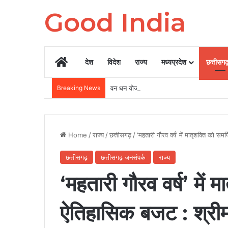
Good India
Home
देश
विदेश
राज्य
मध्यप्रदेश
छत्तीसग
Breaking News
वन धन योजना की सफलता: महुआ से मूल्यवर्धित उत्
Home
/
राज्य
/
छत्तीसगढ़
/
‘महतारी गौरव वर्ष’ में मातृशक्ति को समर
छत्तीसगढ़
छत्तीसगढ़ जनसंपर्क
राज्य
‘महतारी गौरव वर्ष’ में म
ऐतिहासिक बजट : श्रीमती