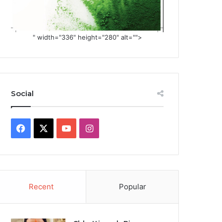
" width="336" height="280" alt="">
Social
Facebook
X
YouTube
Instagram
Recent
Popular