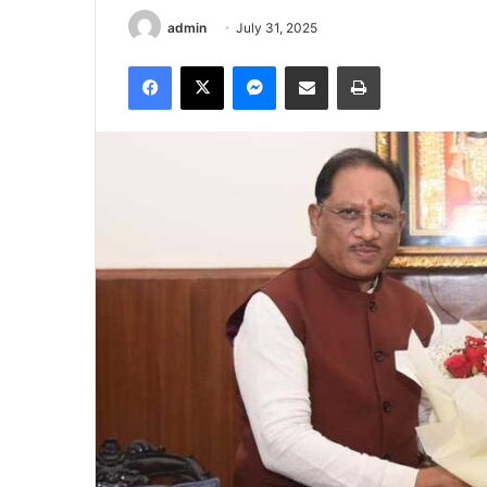
admin
July 31, 2025
Facebook
X
Messenger
Share via Email
Print