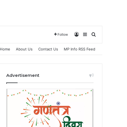
Log In
Sidebar
Search for
Follow
Home
About Us
Contact Us
MP Info RSS Feed
Advertisement