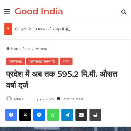
Good India
Menu
Se
CII द्वारा 12-13 अगस्त को रायपुर में होगा ग्रीन स्टील एवं माइनिंग समिट 2026 का आयोजन
Home
/
राज्य
/
छत्तीसगढ़
छत्तीसगढ़
छत्तीसगढ़ जनसंपर्क
राज्य
प्रदेश में अब तक 595.2 मि.मी. औसत
वर्षा दर्ज
admin
July 28, 2025
1 minute read
Facebook
X
Messenger
WhatsApp
Telegram
Share via Email
Print