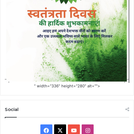
" width="336" height="280" alt="">
Social
Facebook
X
YouTube
Instagram