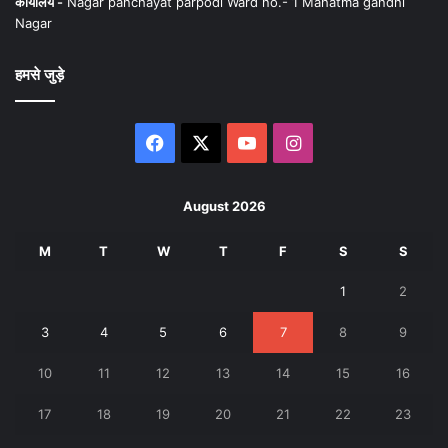
कार्यालय -
Nagar panchayat parpodi Ward no.- 1 Mahatma gandhi
Nagar
हमसे जुड़े
Facebook
X
YouTube
Instagram
August 2026
M
T
W
T
F
S
S
1
2
3
4
5
6
7
8
9
10
11
12
13
14
15
16
17
18
19
20
21
22
23