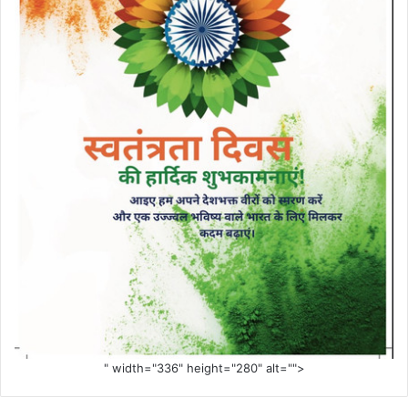
" width="336" height="280" alt="">