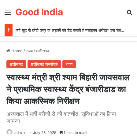
Good India
Menu
Se
Block करने की झंझट खत्म! बिना नंबर ‘ब्लैकलिस्ट’ किए ऐसे रोकें नहीं उठाने वाली कॉल्स; बस फोन में बदल लें ये सेटिंग्स
Home
/
राज्य
/
छत्तीसगढ़
छत्तीसगढ़
छत्तीसगढ़ जनसंपर्क
राज्य
स्वास्थ्य मंत्री श्री श्याम बिहारी जायसवाल
ने प्राथमिक स्वास्थ्य केंद्र बंजारीडाड का
किया आकस्मिक निरीक्षण
अस्पताल में भर्ती मरीजों से की बातचीत, सुविधाओं का लिया
जायजा
admin
July 28, 2025
1 minute read