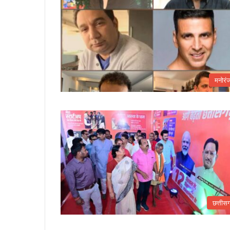
मनोरं
छत्तीस