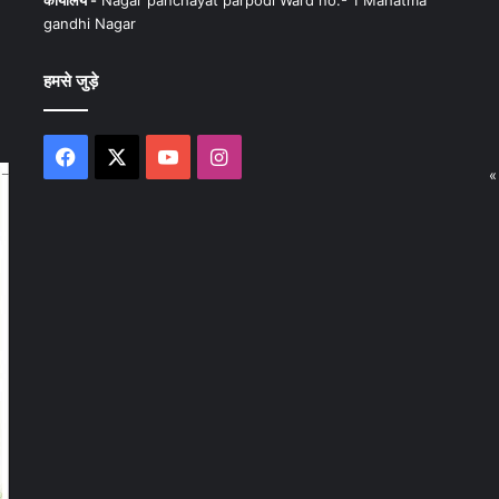
कार्यालय -
Nagar panchayat parpodi Ward no.- 1 Mahatma
gandhi Nagar
हमसे जुड़े
Facebook
X
YouTube
Instagram
«