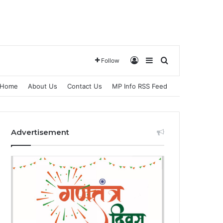
Log In
Sidebar
Search for
Follow
Home
About Us
Contact Us
MP Info RSS Feed
Advertisement