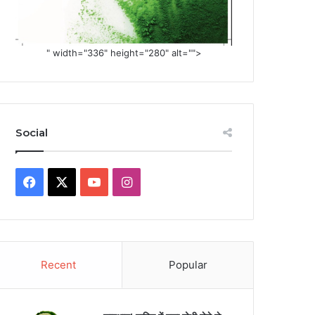
" width="336" height="280" alt="">
Social
Facebook
X
YouTube
Instagram
Recent
Popular