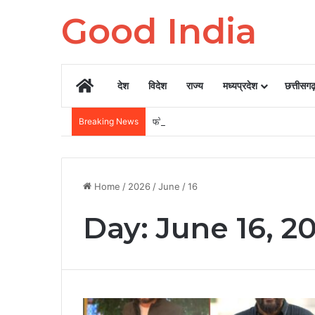
Good India
Home
देश
विदेश
राज्य
मध्यप्रदेश
छत्तीसग
Breaking News
फोन चोरी होने पर अपने बैंक अकाउंट और पर्सनल डेटा 
Home
/
2026
/
June
/
16
Day:
June 16, 2