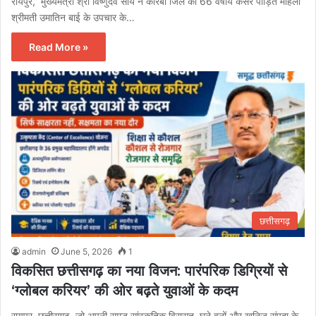
रायपुर, मुख्यमंत्री श्री विष्णुदेव साय ने कोरबा जिले की 66 वर्षीय कैंसर पीड़ित महिला
श्रीमती उमातिन बाई के उपचार के…
Read More »
छत्तीसगढ़
admin
June 5, 2026
1
विकसित छत्तीसगढ़ का नया विजन: पारंपरिक डिग्रियों से
‘ग्लोबल करियर’ की ओर बढ़ते युवाओं के कदम
रायपुर, छत्तीसगढ़, जो अपनी समृद्ध सांस्कृतिक विरासत, घने वनों और खनिज संपदा के