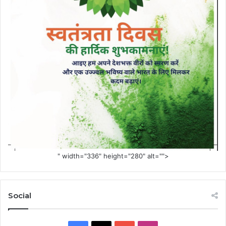
" width="336" height="280" alt="">
Social