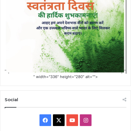
" width="336" height="280" alt="">
Social
Facebook
X
YouTube
Instagram