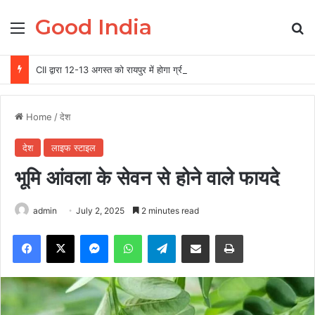
Good India
Menu
Se
CII द्वारा 12-13 अगस्त को रायपुर में होगा ग्रीन स्टील एवं माइनिंग समिट 2026 का आयोजन
Home
/
देश
देश
लाइफ स्टाइल
भूमि आंवला के सेवन से होने वाले फायदे
admin
July 2, 2025
2 minutes read
Facebook
X
Messenger
WhatsApp
Telegram
Share via Email
Print