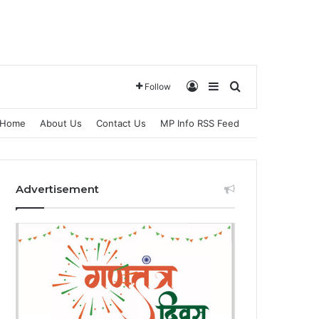
Log In
Sidebar
Search for
Follow
Home
About Us
Contact Us
MP Info RSS Feed
Advertisement