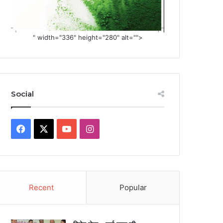
" width="336" height="280" alt="">
Social
Facebook
X
YouTube
Instagram
Recent
Popular