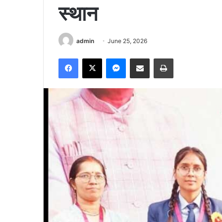
स्थान
admin
June 25, 2026
Facebook
X
Messenger
Share via Email
Print