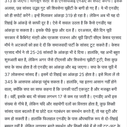
313 हो जाएगा। मॉनसून सत्र से ही एनसीपीआई एनडीए को सपोर्ट करेगा। इसके
अलावा, छह सांसद उद्धव गुट की शिवसेना यूबीटी के बागी हो गए हैं। ये भी एनडीए
को ही सपोर्ट करेंगे। इन्हें मिलाकर आंकड़ा 319 हो रहा है। लेकिन अब भी यह दो
तिहाई के आंकड़े से काफी दूर है। ऐसे में सवाल उठता है कि कैसे एनडीए यह
आंकड़ा पा सकता है। इसके पीछे कुछ और दल हैं। दरअसल, बीते दिन यूपी
सरकार में कैबिनेट मंत्री ओम प्रकाश राजभर और यूपी डिप्टी सीएम केशव प्रसाद
मौर्य ने अटकलों को हवा दे दी कि समाजवादी पार्टी के सांसद टूट सकते हैं। केशव
प्रसाद मौर्य ने तो 25-26 सांसदों के आंकड़ा भी दे दिया। हालांकि, यह अभी बहुत
शुरुआती बात है, लेकिन अगर जैसे टीएमसी और शिवसेना यूबीटी टूटी, वैसा कुछ
सपा के साथ होता है तो एनडीए का आंकड़ा और बढ़ जाएगा। सपा के पास यूपी में
37 लोकसभा सांसद हैं। इसमें दो तिहाई का आंकड़ा 25 होता है। इसे मिला लें तो
345 के आसपास आंकड़ा पहुंच सकता है। हालांकि, यह इतना आसान नहीं होने
वाला, क्योंकि सपा का साफ कहना है कि उनकी पार्टी एकजुट है और मजबूत बनी
है। वहीं, इसके बाद भी संख्या लगभग 17 से कम रह जाती है। एनडीए अभी इस
संख्या से नीचे है, लेकिन यदि और सहयोगी दलों का विस्तार होता है, कुछ विपक्षी
सांसद पाला बदलते हैं या छोटे दल गठबंधन का समर्थन करते हैं, तो यह दूरी और
कम हो सकती है। हालांकि फिलहाल एनडीए के पास औपचारिक रूप से दो-तिहाई
बहुमत नहीं है, लेकिन लगातार बढ़ते समर्थन और विपक्षी खेमे में हो रही टूट-फूट के