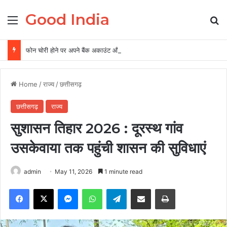
Good India
Menu
Se
फोन चोरी होने पर अपने बैंक अकाउंट और पर्सनल डेटा को ऐसे रखें सुरक्षित, 5 पॉइंट में समझें पूरी बातें
Home
/
राज्य
/
छत्तीसगढ़
छत्तीसगढ़
राज्य
सुशासन तिहार 2026 : दूरस्थ गांव
उसकेवाया तक पहुंची शासन की सुविधाएं
admin
May 11, 2026
1 minute read
Facebook
X
Messenger
WhatsApp
Telegram
Share via Email
Print