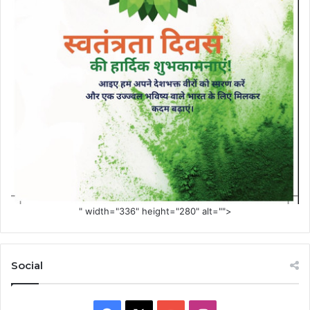
" width="336" height="280" alt="">
Social