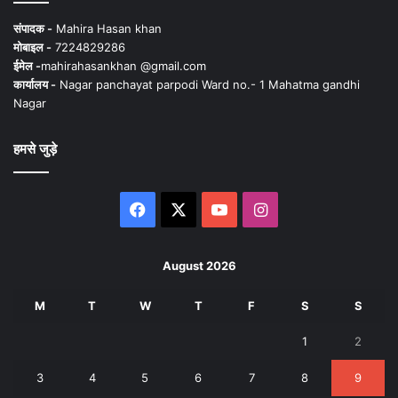
संपादक -
Mahira Hasan khan
मोबाइल -
7224829286
ईमेल -
mahirahasankhan @gmail.com
कार्यालय -
Nagar panchayat parpodi Ward no.- 1 Mahatma gandhi
Nagar
हमसे जुड़े
Facebook
X
YouTube
Instagram
August 2026
M
T
W
T
F
S
S
1
2
3
4
5
6
7
8
9