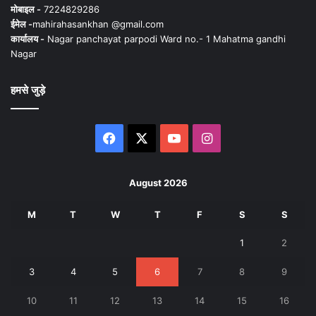
मोबाइल -
7224829286
ईमेल -
mahirahasankhan @gmail.com
कार्यालय -
Nagar panchayat parpodi Ward no.- 1 Mahatma gandhi
Nagar
हमसे जुड़े
Facebook
X
YouTube
Instagram
August 2026
M
T
W
T
F
S
S
1
2
3
4
5
6
7
8
9
10
11
12
13
14
15
16