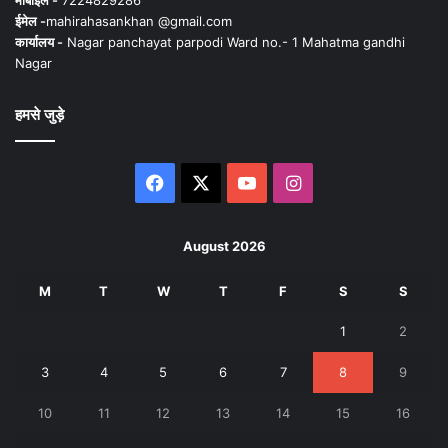
ईमेल -
mahirahasankhan @gmail.com
कार्यालय -
Nagar panchayat parpodi Ward no.- 1 Mahatma gandhi
Nagar
हमसे जुड़े
Facebook
X
YouTube
Instagram
August 2026
M
T
W
T
F
S
S
1
2
3
4
5
6
7
8
9
10
11
12
13
14
15
16