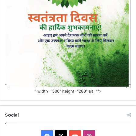
" width="336" height="280" alt="">
Social
Facebook
X
YouTube
Instagram