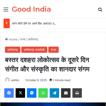
Good India
Menu
Se
फोन चोरी होने पर अपने बैंक अकाउंट और पर्सनल डेटा को ऐसे रखें सुरक्षित, 5 पॉइंट में समझें पूरी बातें
Home
/
राज्य
/
छत्तीसगढ़
छत्तीसगढ़
छत्तीसगढ़ जनसंपर्क
राज्य
बस्तर दशहरा लोकोत्सव के दूसरे दिन
संगीत और संस्कृति का शानदार संगम
admin
October 6, 2025
1 minute read
Facebook
X
Messenger
WhatsApp
Telegram
Share via Email
Print