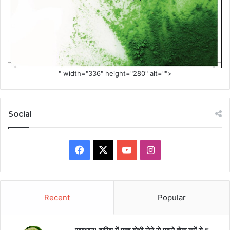
" width="336" height="280" alt="">
Social
Facebook
X
YouTube
Instagram
Recent
Popular