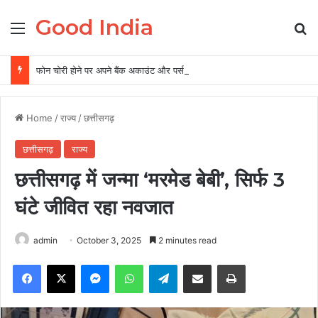
Good India
Menu
Se
फोन चोरी होने पर अपने बैंक अकाउंट और पर्सनल डेटा को ऐसे रखें सुरक्षित, 5 पॉइंट में समझें पूरी बातें
Home
/
राज्य
/
छत्तीसगढ़
छत्तीसगढ़
राज्य
छत्तीसगढ़ में जन्मा ‘मरमेड बेबी’, सिर्फ 3
घंटे जीवित रहा नवजात
admin
October 3, 2025
2 minutes read
Facebook
X
Messenger
WhatsApp
Telegram
Share via Email
Print