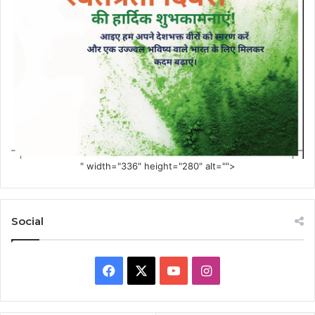
" width="336" height="280" alt="">
Social
Facebook
X
YouTube
Instagram