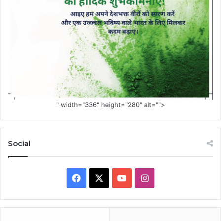
" width="336" height="280" alt="">
Social
Facebook
X
YouTube
Instagram