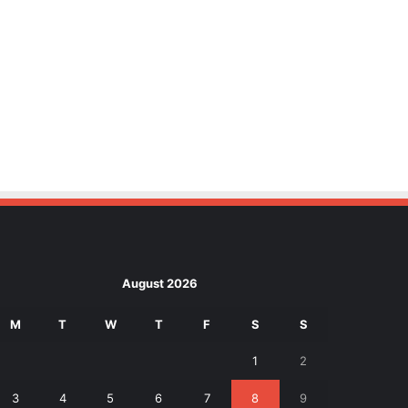
August 2026
M
T
W
T
F
S
S
1
2
3
4
5
6
7
8
9