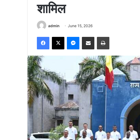
शामिल
admin
June 15, 2026
Facebook
X
Messenger
Share via Email
Print