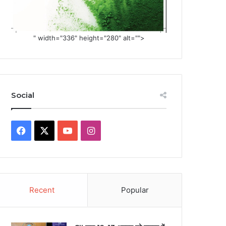
" width="336" height="280" alt="">
Social
Facebook
X
YouTube
Instagram
Recent
Popular