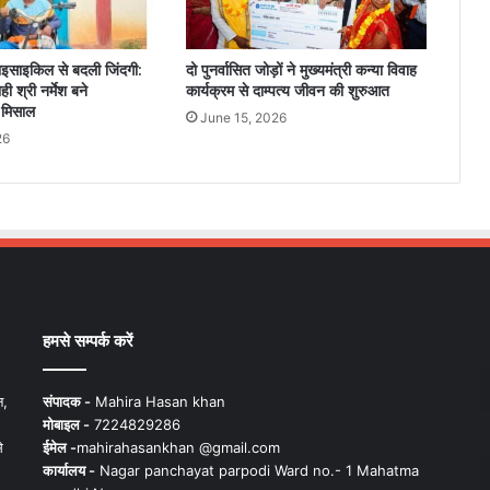
राइसाइकिल से बदली जिंदगी:
दो पुनर्वासित जोड़ों ने मुख्यमंत्री कन्या विवाह
ी श्री नर्मेश बने
कार्यक्रम से दाम्पत्य जीवन की शुरुआत
 मिसाल
June 15, 2026
26
हमसे सम्पर्क करें
न,
संपादक -
Mahira Hasan khan
मोबाइल -
7224829286
े
ईमेल -
mahirahasankhan @gmail.com
कार्यालय -
Nagar panchayat parpodi Ward no.- 1 Mahatma