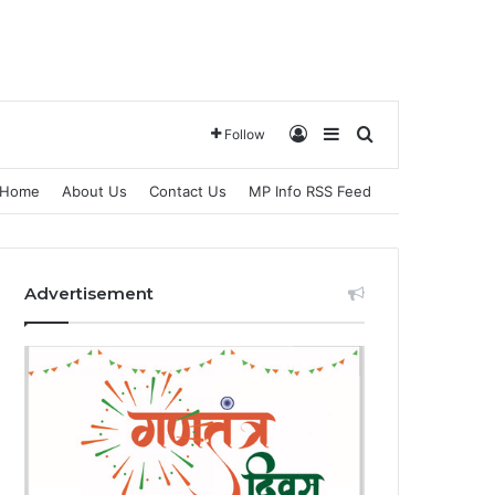
Log In
Sidebar
Search for
Follow
Home
About Us
Contact Us
MP Info RSS Feed
Advertisement