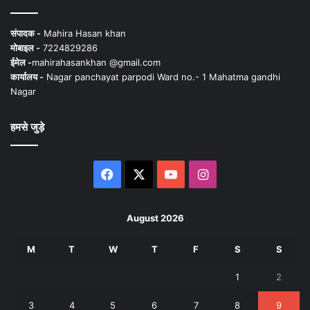
संपादक -
Mahira Hasan khan
मोबाइल -
7224829286
ईमेल -
mahirahasankhan @gmail.com
कार्यालय -
Nagar panchayat parpodi Ward no.- 1 Mahatma gandhi
Nagar
हमसे जुड़े
Facebook
X
YouTube
Instagram
August 2026
M
T
W
T
F
S
S
1
2
3
4
5
6
7
8
9