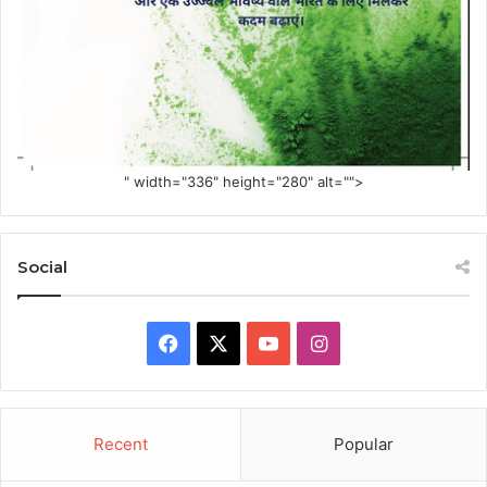
" width="336" height="280" alt="">
Social
Facebook
X
YouTube
Instagram
Recent
Popular