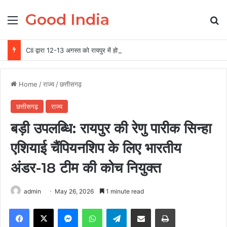
Good India
Menu
Se
CII द्वारा 12-13 अगस्त को रायपुर में होगा ग्रीन स्टील एवं माइनिंग समिट 2026 का आयोजन
Home
/
राज्य
/
छत्तीसगढ़
छत्तीसगढ़
राज्य
बड़ी उपलब्धि: रायपुर की रेणु पारीक सिन्हा
एशियाई चैंपियनशिप के लिए भारतीय
अंडर-18 टीम की कोच नियुक्त
admin
May 26, 2026
1 minute read
Facebook
X
Messenger
WhatsApp
Telegram
Share via Email
Print