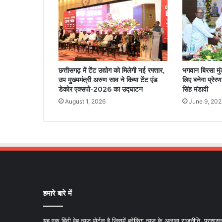
छत्तीसगढ़ में टेंट उद्योग को मिलेगी नई रफ्तार,
भगवान बिरसा मुं
उप मुख्यमंत्री अरुण साव ने किया टेंट एंड
लिए बनेगा प्रेरण
डेकोर एक्सपो-2026 का उद्घाटन
सिंह मंडावी
August 1, 2026
June 9, 202
हमारे बारे में
यह एक हिंदी वेब न्यूज़ पोर्टल है जिसमें ब्रेकिंग न्यूज़ के अलावा राजनीति, प्रशास