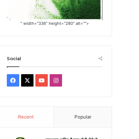
" width="336" height="280" alt="">
Social
Facebook
X
YouTube
Instagram
Recent
Popular