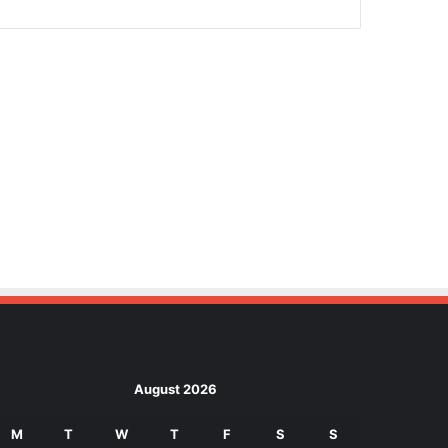
August 2026
M
T
W
T
F
S
S