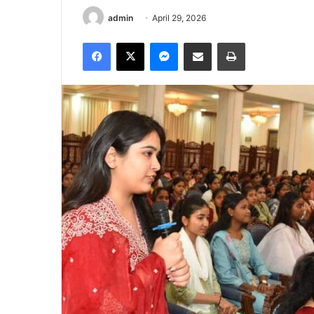
admin
April 29, 2026
Facebook
X
Messenger
Share via Email
Print