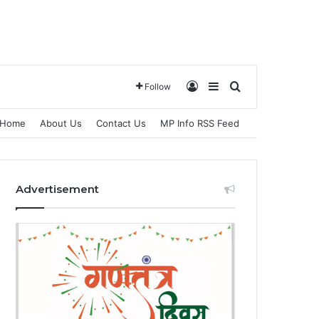
Log In
Sidebar
Search for
Follow
Home
About Us
Contact Us
MP Info RSS Feed
Advertisement