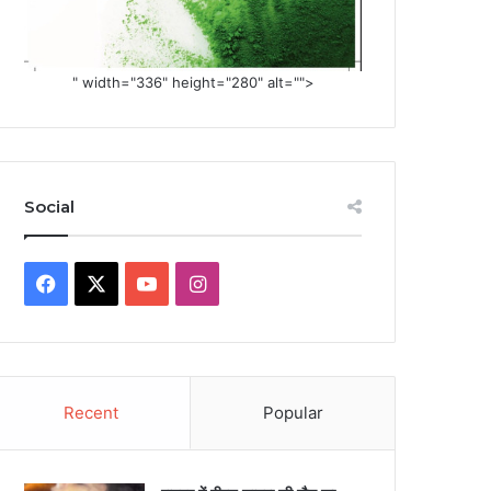
" width="336" height="280" alt="">
Social
Facebook
X
YouTube
Instagram
Recent
Popular