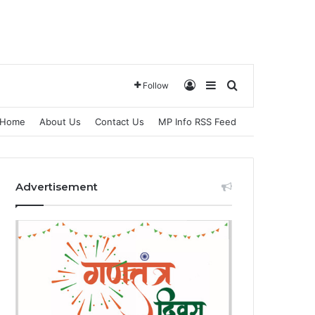
Log In
Sidebar
Search for
Follow
Home
About Us
Contact Us
MP Info RSS Feed
Advertisement