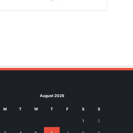
August 2026
M
T
W
T
F
S
S
1
2