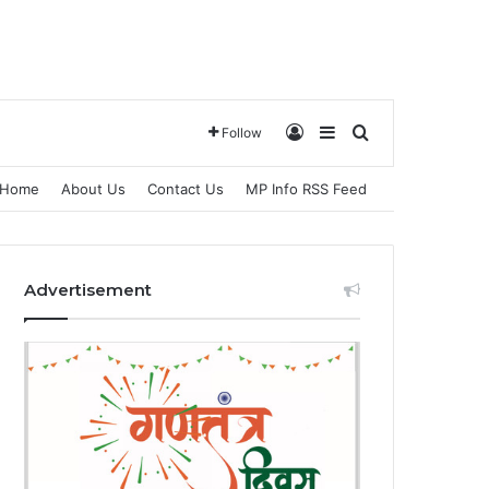
Log In
Sidebar
Search for
Follow
Home
About Us
Contact Us
MP Info RSS Feed
Advertisement