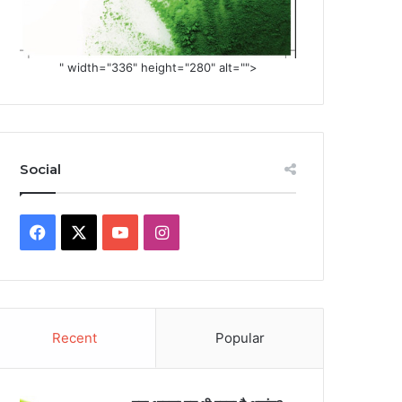
" width="336" height="280" alt="">
Social
Facebook
X
YouTube
Instagram
Recent
Popular