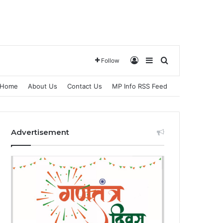
Log In
Sidebar
Search for
Follow
Home
About Us
Contact Us
MP Info RSS Feed
Advertisement