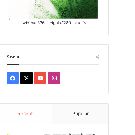
" width="336" height="280" alt="">
Social
Facebook
X
YouTube
Instagram
Recent
Popular