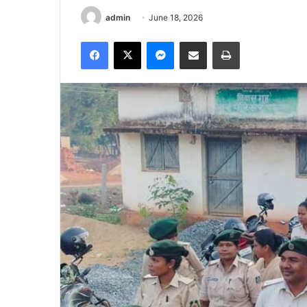
admin
June 18, 2026
Facebook
X
Messenger
Share via Email
Print