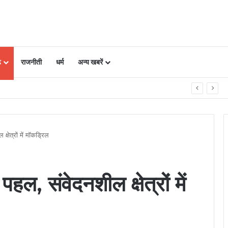
ढ़
राजनीती
धर्म
अन्य खबरें
ें प्‍लान, नजारा द‍िखता है एकदम अलग
षेत्रों में मॉकड्रिल
ल, संवेदनशील क्षेत्रों में