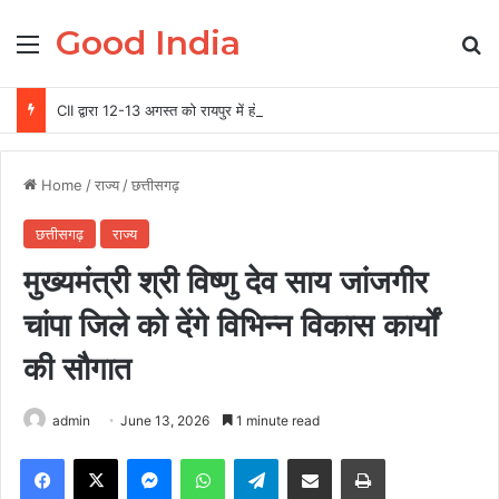
Good India
Menu
Se
CII द्वारा 12-13 अगस्त को रायपुर में होगा ग्रीन स्टील एवं माइनिंग समिट 2026 का आयोजन
Home
/
राज्य
/
छत्तीसगढ़
छत्तीसगढ़
राज्य
मुख्यमंत्री श्री विष्णु देव साय जांजगीर
चांपा जिले को देंगे विभिन्न विकास कार्यों
की सौगात
admin
June 13, 2026
1 minute read
Facebook
X
Messenger
WhatsApp
Telegram
Share via Email
Print