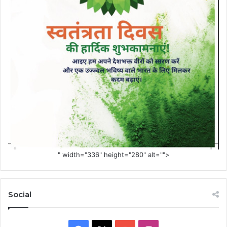
" width="336" height="280" alt="">
Social