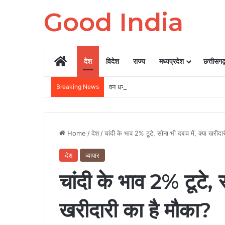
Good India
Home
देश
विदेश
राज्य
मध्यप्रदेश
छत्तीसग
Breaking News
वन धन योजना की सफलता: महुआ से मूल्यवर्धित उत्
Home
/
देश
/
चांदी के भाव 2% टूटे, सोना भी दबाव में, क्या खरीदा
देश
व्यापार
चांदी के भाव 2% टूटे, स
खरीदारी का है मौका?