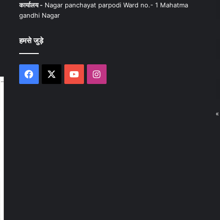
कार्यालय -
Nagar panchayat parpodi Ward no.- 1 Mahatma
gandhi Nagar
हमसे जुड़े
Facebook
X
YouTube
Instagram
«