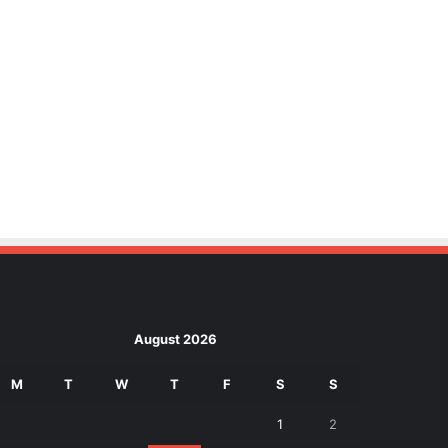
August 2026
M
T
W
T
F
S
S
1
2