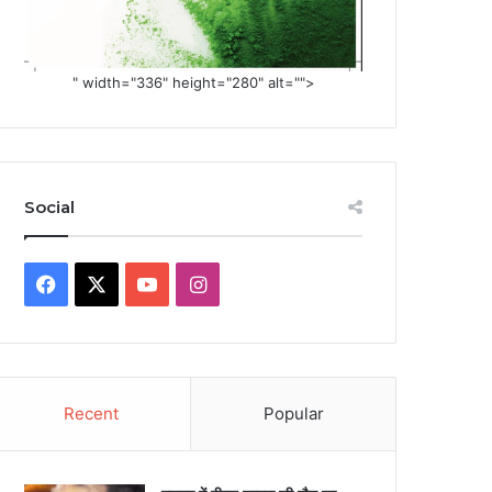
" width="336" height="280" alt="">
Social
Facebook
X
YouTube
Instagram
Recent
Popular