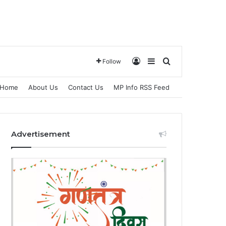
Log In
Sidebar
Search for
Follow
Home
About Us
Contact Us
MP Info RSS Feed
Advertisement