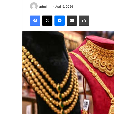
admin
April 9, 2026
Facebook
X
Messenger
Share via Email
Print