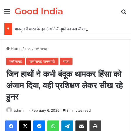
Good India
Menu
Se
मानसून में भारत के इन 3 गांवों में घूमने का बना लें प्‍लान, नजारा द‍िखता है एकदम अलग
Home
/
राज्य
/
छत्तीसगढ़
छत्तीसगढ़
छत्तीसगढ़ जनसंपर्क
राज्य
जिन हाथों ने कभी बंदूक थामकर हिंसा को
अंजाम दिया, वही प्रशिक्षण लेकर सीख रहे
हुनर
admin
February 6, 2026
3 minutes read
Facebook
X
Messenger
WhatsApp
Telegram
Share via Email
Print