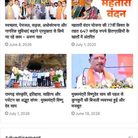
स्वच्छता, पेयजल, सड़क, अधोसंरचना और
महतारी वंदन योजना की 17वीं किश्त के
नागरिक सुविधाएं बढ़ाने प्रमुखता से किये
तहत 647 करोड़ रुपये हितग्राहियों के
जा रहे काम – अरुण साव
खातों में अंतरित
June 8, 2026
July 1, 2025
रामगढ़ संस्कृति, इतिहास, साहित्य और
मुख्यमंत्री विष्णुदेव साय की पहल से
पर्यटन का अद्भुत संगम : मुख्यमंत्री विष्णु
कुनकुरी की बिजली व्यवस्था हुई और
देव साय
मजबूत
July 1, 2026
June 18, 2026
Advertisement