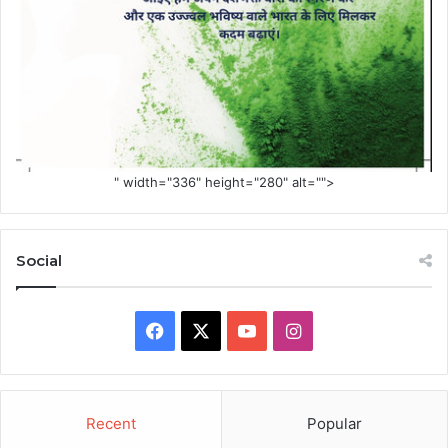
" width="336" height="280" alt="">
Social
Facebook
X
YouTube
Instagram
Recent
Popular