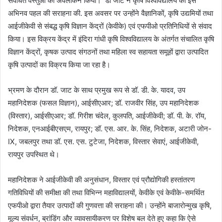
संवर्धित वस्तुओं का अवलोकन किया। डॉ जाट ने कृषि विश्वविद्यालय की इस
अभिनव पहल की सराहना की. इस अवसर पर उन्होंने वैज्ञानिकों, कृषि उद्यमियों तथा
आईजीकेवी से संबद्ध कृषि विज्ञान केंद्रों (केवीके) एवं एफपीओ प्रतिनिधियों से संवाद
किया। इस विक्रय केंद्र में इंदिरा गांधी कृषि विश्वविद्यालय के अंतर्गत संचालित कृषि
विज्ञान केंद्रों, कृषक उत्पाद संगठनों तथा महिला स्व सहायता समूहों द्वारा उत्पादित
कृषि उत्पादों का विक्रय किया जा रहा है।
भ्रमण के दौरान डॉ. जाट के साथ प्रमुख रूप से डॉ. डी. के. यादव, उप
महानिदेशक (फसल विज्ञान), आईसीएआर; डॉ. राजवीर सिंह, उप महानिदेशक
(विस्तार), आईसीएआर; डॉ. गिरीश चंदेल, कुलपति, आईजीकेवी; डॉ. पी. के. रॉय,
निदेशक, एनआईबीएसएम, रायपुर; डॉ. एस. आर. के. सिंह, निदेशक, अटारी जोन-
IX, जबलपुर तथा डॉ. एस. एस. टुटेजा, निदेशक, विस्तार सेवाएं, आईजीकेवी,
रायपुर उपस्थित थे।
महानिदेशक ने आईजीकेवी की अनुसंधान, विस्तार एवं प्रौद्योगिकी हस्तांतरण
गतिविधियों की समीक्षा की तथा विभिन्न महाविद्यालयों, केवीके एवं केवीके-समर्थित
एफपीओ द्वारा तैयार उत्पादों की गुणवत्ता की सराहना की। उन्होंने बाजारोन्मुख कृषि,
मूल्य संवर्धन, ब्रांडिंग और व्यावसायीकरण पर विशेष बल देते हुए कहा कि ऐसे