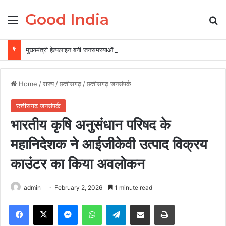
Good India
Menu
Se
मुख्यमंत्री हेल्पलाइन बनी जनसमस्याओं के त्वरित समाधान की प्रभावी व्यवस्था
Home
/
राज्य
/
छत्तीसगढ़
/
छत्तीसगढ़ जनसंपर्क
छत्तीसगढ़ जनसंपर्क
भारतीय कृषि अनुसंधान परिषद के
महानिदेशक ने आईजीकेवी उत्पाद विक्रय
काउंटर का किया अवलोकन
admin
February 2, 2026
1 minute read
Facebook
X
Messenger
WhatsApp
Telegram
Share via Email
Print