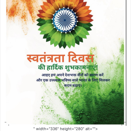
" width="336" height="280" alt="">