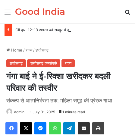
Good India
Menu
Se
CII द्वारा 12-13 अगस्त को रायपुर में होगा ग्रीन स्टील एवं माइनिंग समिट 2026 का आयोजन
Home
/
राज्य
/
छत्तीसगढ़
छत्तीसगढ़
छत्तीसगढ़ जनसंपर्क
राज्य
गंगा बाई ने ई-रिक्शा खरीदकर बदली
परिवार की तस्वीर
संकल्प से आत्मनिर्भरता तक: महिला समूह की प्रेरक गाथा
admin
July 31, 2025
1 minute read
Facebook
X
Messenger
WhatsApp
Telegram
Share via Email
Print