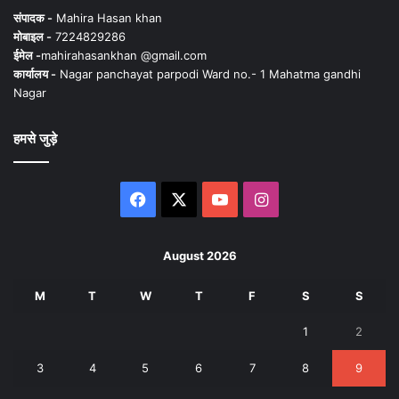
संपादक -
Mahira Hasan khan
मोबाइल -
7224829286
ईमेल -
mahirahasankhan @gmail.com
कार्यालय -
Nagar panchayat parpodi Ward no.- 1 Mahatma gandhi
Nagar
हमसे जुड़े
Facebook
X
YouTube
Instagram
August 2026
M
T
W
T
F
S
S
1
2
3
4
5
6
7
8
9