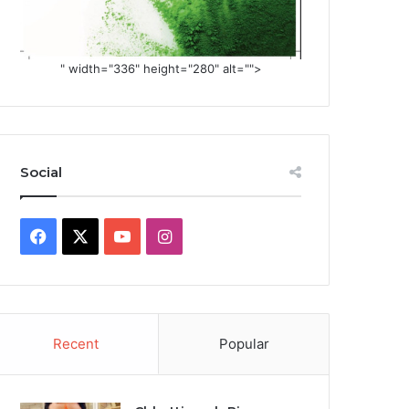
" width="336" height="280" alt="">
Social
Facebook
X
YouTube
Instagram
Recent
Popular