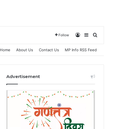
Log In
Sidebar
Search for
Follow
Home
About Us
Contact Us
MP Info RSS Feed
Advertisement