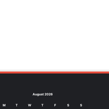
August 2026
M
T
W
T
F
S
S