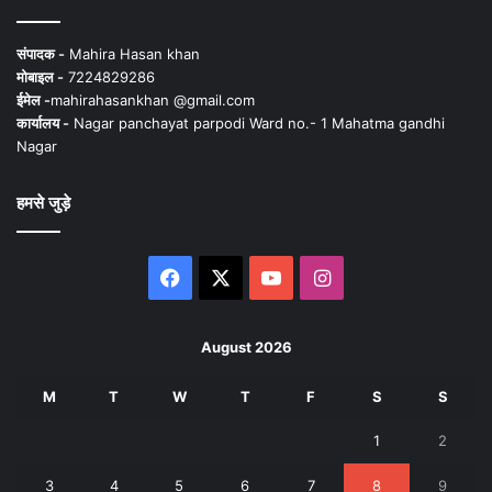
संपादक -
Mahira Hasan khan
मोबाइल -
7224829286
ईमेल -
mahirahasankhan @gmail.com
कार्यालय -
Nagar panchayat parpodi Ward no.- 1 Mahatma gandhi
Nagar
हमसे जुड़े
Facebook
X
YouTube
Instagram
August 2026
M
T
W
T
F
S
S
1
2
3
4
5
6
7
8
9