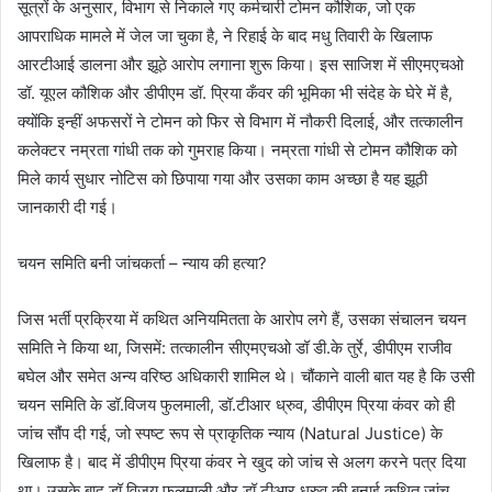
सूत्रों के अनुसार, विभाग से निकाले गए कर्मचारी टोमन कौशिक, जो एक
आपराधिक मामले में जेल जा चुका है, ने रिहाई के बाद मधु तिवारी के खिलाफ
आरटीआई डालना और झूठे आरोप लगाना शुरू किया। इस साजिश में सीएमएचओ
डॉ. यूएल कौशिक और डीपीएम डॉ. प्रिया कँवर की भूमिका भी संदेह के घेरे में है,
क्योंकि इन्हीं अफसरों ने टोमन को फिर से विभाग में नौकरी दिलाई, और तत्कालीन
कलेक्टर नम्रता गांधी तक को गुमराह किया। नम्रता गांधी से टोमन कौशिक को
मिले कार्य सुधार नोटिस को छिपाया गया और उसका काम अच्छा है यह झूठी
जानकारी दी गई।
चयन समिति बनी जांचकर्ता – न्याय की हत्या?
जिस भर्ती प्रक्रिया में कथित अनियमितता के आरोप लगे हैं, उसका संचालन चयन
समिति ने किया था, जिसमें: तत्कालीन सीएमएचओ डॉ डी.के तुर्रे, डीपीएम राजीव
बघेल और समेत अन्य वरिष्ठ अधिकारी शामिल थे। चौंकाने वाली बात यह है कि उसी
चयन समिति के डॉ.विजय फुलमाली, डॉ.टीआर ध्रुव, डीपीएम प्रिया कंवर को ही
जांच सौंप दी गई, जो स्पष्ट रूप से प्राकृतिक न्याय (Natural Justice) के
खिलाफ है। बाद में डीपीएम प्रिया कंवर ने खुद को जांच से अलग करने पत्र दिया
था। उसके बाद डॉ.विजय फुलमाली और डॉ.टीआर ध्रुव की बनाई कथित जांच