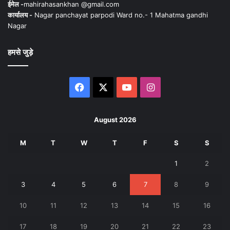
ईमेल -
mahirahasankhan @gmail.com
कार्यालय -
Nagar panchayat parpodi Ward no.- 1 Mahatma gandhi
Nagar
हमसे जुड़े
Facebook
X
YouTube
Instagram
August 2026
M
T
W
T
F
S
S
1
2
3
4
5
6
7
8
9
10
11
12
13
14
15
16
17
18
19
20
21
22
23