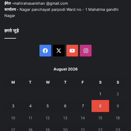
ईमेल -
mahirahasankhan @gmail.com
कार्यालय -
Nagar panchayat parpodi Ward no.- 1 Mahatma gandhi
Nagar
हमसे जुड़े
Facebook
X
YouTube
Instagram
August 2026
M
T
W
T
F
S
S
1
2
3
4
5
6
7
8
9
10
11
12
13
14
15
16
17
18
19
20
21
22
23