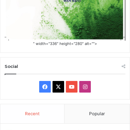
" width="336" height="280" alt="">
Social
Facebook
X
YouTube
Instagram
Recent
Popular