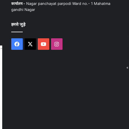
कार्यालय -
Nagar panchayat parpodi Ward no.- 1 Mahatma
gandhi Nagar
हमसे जुड़े
Facebook
X
YouTube
Instagram
«