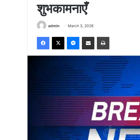
शुभकामनाएँ
admin
March 3, 2026
Facebook
X
Messenger
Share via Email
Print