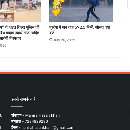
” के तहत तिल्दा पुलिस की
प्रदेश में अब तक 572.5 मि.मी. औसत वर्षा
अवैध मादक पदार्थ गांजा सहित
दर्ज
 आरोपी गिरफ्तार
July 26, 2025
2026
हमसे सम्पर्क करें
न,
संपादक -
Mahira Hasan khan
मोबाइल -
7224829286
े
ईमेल -
mahirahasankhan @gmail.com