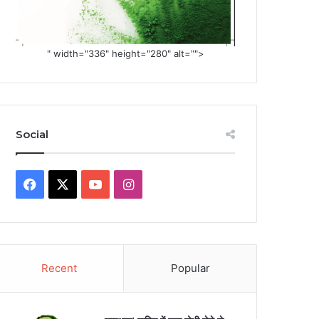
" width="336" height="280" alt="">
Social
Facebook
X
YouTube
Instagram
Recent
Popular