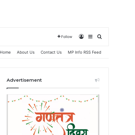
Log In
Sidebar
Search for
Follow
Home
About Us
Contact Us
MP Info RSS Feed
Advertisement