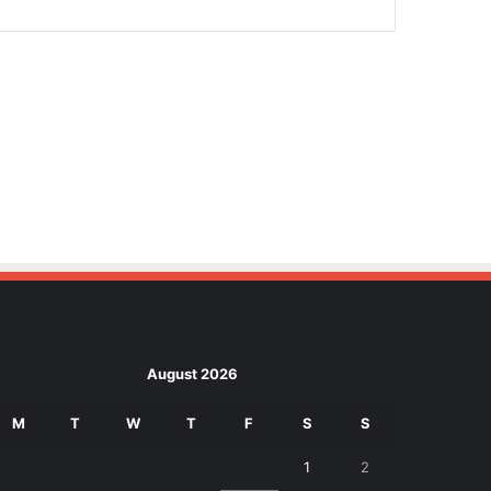
August 2026
M
T
W
T
F
S
S
1
2